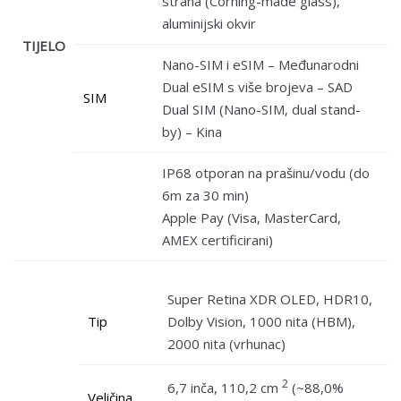
strana (Corning-made glass),
aluminijski okvir
TIJELO
Nano-SIM i eSIM – Međunarodni
Dual eSIM s više brojeva – SAD
SIM
Dual SIM (Nano-SIM, dual stand-
by) – Kina
IP68 otporan na prašinu/vodu (do
6m za 30 min)
Apple Pay (Visa, MasterCard,
AMEX certificirani)
Super Retina XDR OLED, HDR10,
Tip
Dolby Vision, 1000 nita (HBM),
2000 nita (vrhunac)
2
6,7 inča, 110,2 cm
(~88,0%
Veličina