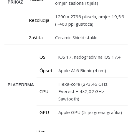
PRIKAZ
omjer zaslona i tijela)
1290 x 2796 piksela, omjer 19,5:9
Rezolucija
(~460 ppi gustoća)
Zaštita
Ceramic Shield staklo
OS
iOS 17, nadogradiv na iOS 17.4
Čipset
Apple A16 Bionic (4 nm)
Hexa-core (2×3,46 GHz
PLATFORMA
CPU
Everest + 4×2,02 GHz
Sawtooth)
GPU
Apple GPU (5-jezgrena grafika)
Utor