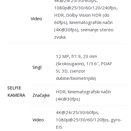
4K@24/25/30/60fps,
1080p@25/30/60/120/240fps,
HDR, Dolby Vision HDR (do
Video
60fps), kinematografski način
(4K@30fps), snimanje stereo
zvuka.
12 MP, f/1.9, 23 mm
(širokougaoni), 1/3.6″, PDAF
Singl
SL 3D, (senzor
dubine/biometrijski)
SELFIE
HDR, kinematografski način
KAMERA
Značajke
(4K@30fps)
4K@24/25/30/60fps,
Video
1080p@25/30/60/120fps, gyro-
EIS