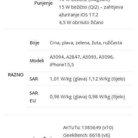
Punjenje
15 W bežično (Qi2) – zahtijeva
ažuriranje iOS 17.2
4,5 W obrnuto žičano
Boje
Crna, plava, zelena, žuta, ružičasta
A3094, A2847, A3093, A3096,
Modeli
iPhone15,5
RAZNO
SAR
1,01 W/kg (glava) 1,12 W/kg (tijelo)
SAR
0,98 W/kg (glava) 0,98 W/kg (tijelo)
EU
AnTuTu: 1385649 (v10)
GeekBench: 6618 (v6)