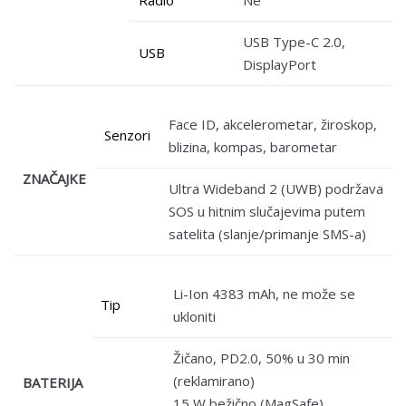
USB Type-C 2.0,
USB
DisplayPort
Face ID, akcelerometar, žiroskop,
Senzori
blizina, kompas, barometar
ZNAČAJKE
Ultra Wideband 2 (UWB) podržava
SOS u hitnim slučajevima putem
satelita (slanje/primanje SMS-a)
Li-Ion 4383 mAh, ne može se
Tip
ukloniti
Žičano, PD2.0, 50% u 30 min
(reklamirano)
BATERIJA
15 W bežično (MagSafe)