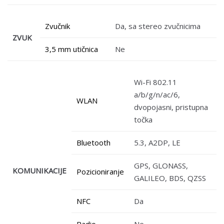
Zvučnik
Da, sa stereo zvučnicima
ZVUK
3,5 mm utičnica
Ne
Wi-Fi 802.11
a/b/g/n/ac/6,
WLAN
dvopojasni, pristupna
točka
Bluetooth
5.3, A2DP, LE
GPS, GLONASS,
KOMUNIKACIJE
Pozicioniranje
GALILEO, BDS, QZSS
NFC
Da
Radio
Ne