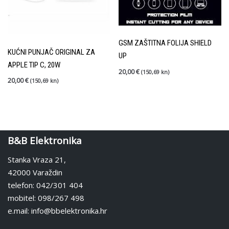
GSM ZAŠTITNA FOLIJA SHIELD
KUĆNI PUNJAČ ORIGINAL ZA
UP
APPLE TIP C, 20W
20,00
€
(150,69 kn)
20,00
€
(150,69 kn)
B&B Elektronika
Stanka Vraza 21,
42000 Varaždin
telefon: 042/301 404
mobitel: 098/267 498
e.mail: info@bbelektronika.hr