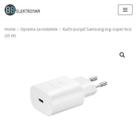
Skip
to
content
Home
»
Oprema za mobitele
»
Kučni punjač Samsung org. super brzi
(25 W)